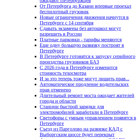
ожидают Петербуржцев
От Петербурга до Казани впервые проехал
беспилотный грузовик
Новые ограничения движения начнутся в
Петербурге с 14 сентября
Сдавать экзамены без автошкол могут
разрешить в России
Платные парковки - тарифы меняются
Еще одну большую развязку построят в
Петербурге
В Петербурге готовятся к запуску серийного
произдства грузовиков БАЗ
С 2026 года в Петербурге изменится
стоимость техосмотра
И за это теперь тоже могут лишить прав...
Автоматическое продление водительских
прав отменено
Длительный ремонт моста ожидает жителей
города и области
Станции быстрой зарядки для
электромобилей заработали в Петербурге
Светофоры с умным управлением появятся в
Петербурге
Съезд из Парголово на развязке КАД с
Выборгским шоссе будет перекрыт