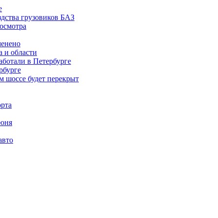
е
здства грузовиков БАЗ
хосмотра
менено
 и области
аботали в Петербурге
рбурге
м шоссе будет перекрыт
орта
июня
авто