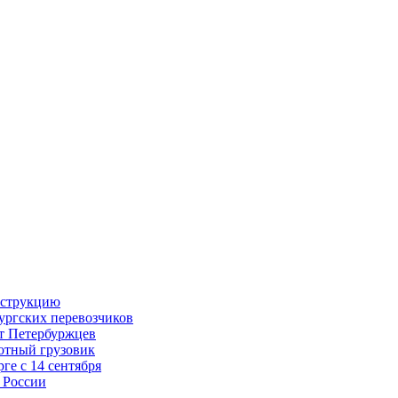
нструкцию
ургских перевозчиков
т Петербуржцев
лотный грузовик
ге с 14 сентября
 России