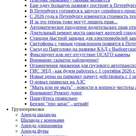
Еще одну большую развязку построят в Петербург
В Петербурге готовятся к запуску серийного прои
С 2026 года в Петербурге изменится стоимость те
И за это теперь тоже могут лишить прав...
Автоматическое продление водительских прав от
Длительный ремонт моста ожидает жителей города
Станции быстрой зарядки для электромобилей зар
Светофоры с умным управлением появятся в Пете
Съезд из Парголово на развязке КАД с Выборгски
Фиксируют или нет отсутствие ОСАГО камеры
Внимание: скрытое наблюдение!
Ограничения движения для грузового автотрансп
ГИС ЭПД - как будем работать с 1 сентября 2026 г.
Новые цены на парковку начнут действовать с 1 
О новых правилах на АЗС
"Мыть или не мыть" - новости в вопросе чистоты 
Внимание! Ремонт дорог
Паркуйтесь правильно
Бензин "про запас" - штраф!
Грузоперевозки
Аренда шаланды
Шаланда с кониками
Аренда длинномера
Аренда фуры